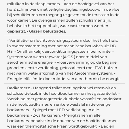
rolluiken in de slaapkamers. - Aan de hoofdgevel van het
huis: schrijnwerk met veiligheidsglas, ingebouwd in de vloer
bij schuifdeuren om toegang te geven tot de terrassen in de
woonkamer. De overige ramen zullen schuiframen zijn,
behalve in het trappenhuis, waar vaste ramen worden
geplaatst. - Glazen balustrades.
- Ventilatie- en luchtverversingssysteem door het hele huis,
in overeenstemming met het technische bouwbesluit DB-
HS. - Onafhankelijk airconditioningsysteem per ruimte. -
Systeem voor warm tapwater (A.C.S.) door middel van
aerothermische energie. - Vloerverwarming op de begane
grond en eerste verdieping, geïnstalleerd met PVC-buizen
met warm water afkomstig van het Aerotermia-systeem. -
Energie-efficiëntie door middel van aerothermische energie.
Badkamers: - Hangend toilet met ingebouwd reservoir en
softclose-deksel, in de hoofdbadkamer en het gastentoilet. -
Werkblad met geïntegreerde dubbele wastafel en onderkast
in de hoofdbadkamer, en enkele wastafel in de overige
badkamers. - Spiegel met LED-verlichting in alle
badkamers. - Zwarte kranen. - Mengkranen in alle
badkamers, behalve in de douche van de hoofdbadkamer,
waar een thermostatische kraan wordt gebruikt. - Bad en