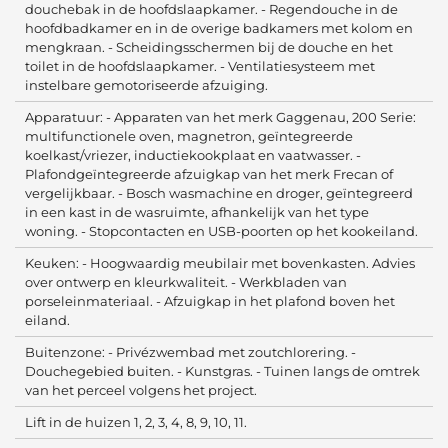
douchebak in de hoofdslaapkamer. - Regendouche in de
hoofdbadkamer en in de overige badkamers met kolom en
mengkraan. - Scheidingsschermen bij de douche en het
toilet in de hoofdslaapkamer. - Ventilatiesysteem met
instelbare gemotoriseerde afzuiging.
Apparatuur: - Apparaten van het merk Gaggenau, 200 Serie:
multifunctionele oven, magnetron, geïntegreerde
koelkast/vriezer, inductiekookplaat en vaatwasser. -
Plafondgeïntegreerde afzuigkap van het merk Frecan of
vergelijkbaar. - Bosch wasmachine en droger, geïntegreerd
in een kast in de wasruimte, afhankelijk van het type
woning. - Stopcontacten en USB-poorten op het kookeiland.
Keuken: - Hoogwaardig meubilair met bovenkasten. Advies
over ontwerp en kleurkwaliteit. - Werkbladen van
porseleinmateriaal. - Afzuigkap in het plafond boven het
eiland.
Buitenzone: - Privézwembad met zoutchlorering. -
Douchegebied buiten. - Kunstgras. - Tuinen langs de omtrek
van het perceel volgens het project.
Lift in de huizen 1, 2, 3, 4, 8, 9, 10, 11.