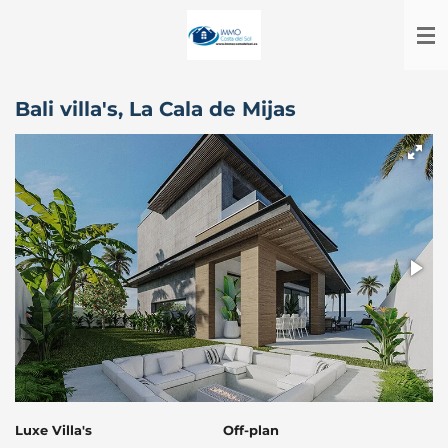
Ga
direct
naar
de
hoofdinhoud
Bali villa's, La Cala de Mijas
Luxe Villa's
Off-plan