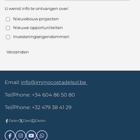
U wenst info te ontvangen over:
Nieuwbouw projecten
Nieuwe opportuniteiten
Investeringseigendommen
Verzenden
Email:
info@immocostadelsol.be
Tel/Phone: +34 604 86 50 80
Tel/Phone: +32 479 38 41 29
Delen
Deel
Delen
F
I
Y
W