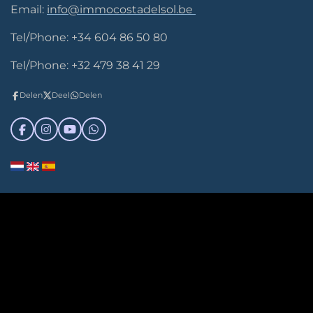
Email:
info@immocostadelsol.be
Tel/Phone: +34 604 86 50 80
Tel/Phone: +32 479 38 41 29
Delen
Deel
Delen
F
I
Y
W
a
n
o
h
c
s
u
a
e
t
T
t
b
a
u
s
o
g
b
A
o
r
e
p
k
a
p
m