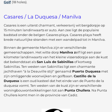
Golf
(18 holes).
Casares / La Duquesa / Manilva
Casares is een uiterst charmant, verkeersvrij wit bergdorpje op
15 minuten landinwaarts er auto. Aan zee ligt de populaire
badstad onder de belgen Casares playa. Casares playa heeft
brede natuurlijke stranden met een wandelpad tot in Manilva.
Binnen de gemeente Manilva zijn er verschillende
gemeenschappen. Het witte dorp
Manilva z
elf ligt een paar
kilometer landinwaarts van het kleine vissersdorpje aan de kust
dat bekendstaat als
San Luis de Sabinillas
of kortweg
Sabinillas. Ten westen van Sabinillas ligt een charmante
jachthaven "à la Deauville stijl" genaamd
Puerto Duquesa
met
zijn omliggende woonwijken en golfbaan.
Castillo de la
Duquesa
is een oud kasteel dat het einde van de Puerto de la
duquesa vormt. Ten westen van de kust zijn er verschillende
woningbouwontwikkelingen tot aan
Punta Chullera
. Na Punta
Chullera komt men in de provincie van Cadiz.