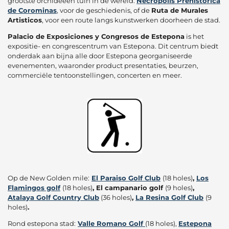
grootste orchideeën tuin in de wereld.
Necropolis Prehistorica
de Corominas
, voor de geschiedenis, of de
Ruta de Murales
Artisticos
, voor een route langs kunstwerken doorheen de stad.
Palacio de Exposiciones y Congresos de Estepona
is het
expositie- en congrescentrum van Estepona. Dit centrum biedt
onderdak aan bijna alle door Estepona georganiseerde
evenementen, waaronder product presentaties, beurzen,
commerciële tentoonstellingen, concerten en meer.
Op de New Golden mile:
El Paraiso Golf Club
(18 holes)
,
Los
Flamingos golf
(18 holes)
, El campanario golf
(9 holes)
,
Atalaya Golf Country Club
(36 holes)
,
La Resina Golf Club
(9
holes)
.
Rond estepona stad:
Valle Romano Golf
(18 holes),
Estepona