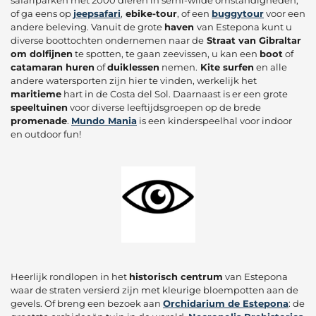
of ga eens op
jeepsafari
,
ebike-tour
, of een
buggytour
voor een
andere beleving. Vanuit de grote
haven
van Estepona kunt u
diverse boottochten ondernemen naar de
Straat van Gibraltar
om dolfijnen
te spotten, te gaan zeevissen, u kan een
boot
of
catamaran huren
of
duiklessen
nemen.
Kite surfen
en alle
andere watersporten zijn hier te vinden, werkelijk het
maritieme
hart in de Costa del Sol. Daarnaast is er een grote
speeltuinen
voor diverse leeftijdsgroepen op de brede
promenade
.
Mundo Mania
is een kinderspeelhal voor indoor
en outdoor fun!
Heerlijk rondlopen in het
historisch centrum
van Estepona
waar de straten versierd zijn met kleurige bloempotten aan de
gevels. Of breng een bezoek aan
Orchidarium de Estepona
: de