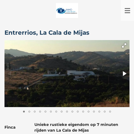
Ga
direct
naar
de
hoofdinhoud
Entrerrios, La Cala de Mijas
Unieke rustieke eigendom op 7 minuten
Finca
rijden van La Cala de Mijas