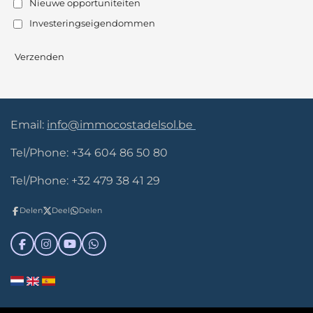
Nieuwe opportuniteiten
Investeringseigendommen
Verzenden
Email:
info@immocostadelsol.be
Tel/Phone: +34 604 86 50 80
Tel/Phone: +32 479 38 41 29
Delen
Deel
Delen
F
I
Y
W
a
n
o
h
c
s
u
a
e
t
T
t
b
a
u
s
o
g
b
A
o
r
e
p