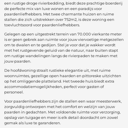
een rustige droge rivierbedding, biedt deze prachtige boerderij
de perfecte mix van luxe wonen en een paradijs voor
paardenliefhebbers. Met twee charmante huizen en ruime
stallen die zich uitstrekken over 752m2, is deze woning een
toevluchtsoord voor paardenliefhebbers.
Gelegen op een uitgestrekt terrein van 70.000 vierkante meter
is er geen gebrek aan ruimte voor jouw viervoetige metgezellen
om te dwalen en te gedijen. Stel je voor dat je wakker wordt
met het rustgevende geluid van de natuur, naar buiten stapt
om rustige wandelingen langs de rivierpaden te maken met
jouw paarden.
De hoofdwoning straalt rustieke elegantie uit, met ruime
woonruimtes, gezellige open haarden en pittoreske uitzichten
op het omliggende platteland. Het tweede huis biedt extra
accommodatiemogelijkheden, perfect voor gasten of
personeel.
Voor paardenliefhebbers zijn de stallen een waar meesterwerk,
zorgvuldig ontworpen met het comfort en welzijn van jouw
paarden in gedachten. Met voldoende ruimte voor verzorging,
opslag van tuigage en meer is elk detail doordacht om zowel
gemak als luxe te garanderen.