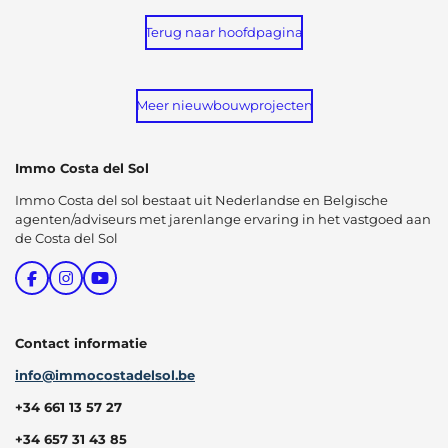
Terug naar hoofdpagina
Meer nieuwbouwprojecten
Immo Costa del Sol
Immo Costa del sol bestaat uit Nederlandse en Belgische
agenten/adviseurs met jarenlange ervaring in het vastgoed aan
de Costa del Sol
F
I
Y
a
n
o
c
s
u
e
t
T
Contact informatie
b
a
u
o
g
b
o
r
e
info@immocostadelsol.be
k
a
m
+34 661 13 57 27
+34 657 31 43 85