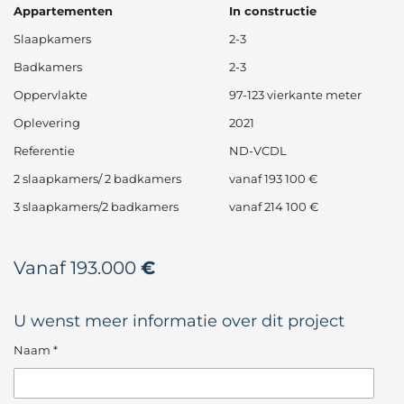
Appartementen
In constructie
Slaapkamers
2-3
Badkamers
2-3
Oppervlakte
97-123 vierkante meter
Oplevering
2021
Referentie
ND-VCDL
2 slaapkamers/ 2 badkamers
vanaf 193 100 €
3 slaapkamers/2 badkamers
vanaf 214 100 €
Vanaf 193.000
€
U wenst meer informatie over dit project
Naam *