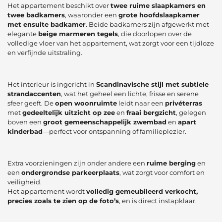
Het appartement beschikt over
twee ruime slaapkamers en
twee badkamers
, waaronder een
grote hoofdslaapkamer
met ensuite badkamer
. Beide badkamers zijn afgewerkt met
elegante
beige marmeren tegels
, die doorlopen over de
volledige vloer van het appartement, wat zorgt voor een tijdloze
en verfijnde uitstraling.
Het interieur is ingericht in
Scandinavische stijl met subtiele
strandaccenten
, wat het geheel een lichte, frisse en serene
sfeer geeft. De
open woonruimte
leidt naar een
privéterras
met
gedeeltelijk uitzicht op zee
en
fraai bergzicht
, gelegen
boven een
groot gemeenschappelijk zwembad
en
apart
kinderbad
—perfect voor ontspanning of familieplezier.
Extra voorzieningen zijn onder andere een
ruime berging
en
een
ondergrondse parkeerplaats
, wat zorgt voor comfort en
veiligheid.
Het appartement wordt
volledig gemeubileerd verkocht,
precies zoals te zien op de foto’s
, en is direct instapklaar.