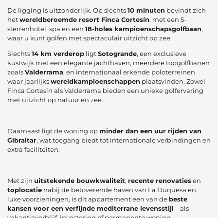
De ligging is uitzonderlijk. Op slechts
10 minuten
bevindt zich
het
wereldberoemde resort Finca Cortesín
, met een 5-
sterrenhotel, spa en een
18-holes kampioenschapsgolfbaan
,
waar u kunt golfen met spectaculair uitzicht op zee.
Slechts
14 km verderop
ligt
Sotogrande
, een exclusieve
kustwijk met een elegante jachthaven, meerdere topgolfbanen
zoals
Valderrama
, en internationaal erkende poloterreinen
waar jaarlijks
wereldkampioenschappen
plaatsvinden. Zowel
Finca Cortesín als Valderrama bieden een unieke golfervaring
met uitzicht op natuur en zee.
Daarnaast ligt de woning op
minder dan een uur rijden van
Gibraltar
, wat toegang biedt tot internationale verbindingen en
extra faciliteiten.
Met zijn
uitstekende bouwkwaliteit
,
recente renovaties
en
toplocatie
nabij de betoverende haven van La Duquesa en
luxe voorzieningen, is dit appartement een van de
beste
kansen voor een verfijnde mediterrane levensstijl
—als
vakantieverblijf, investering of permanente woning.