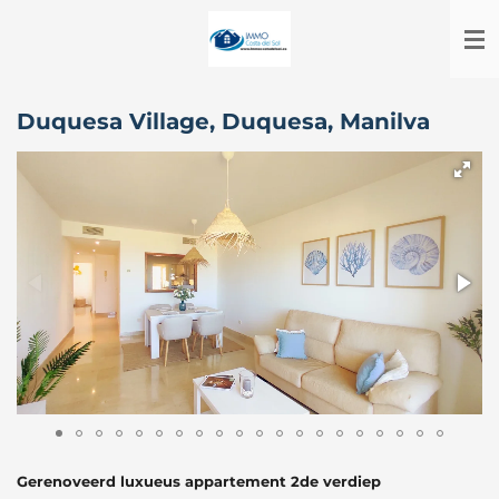
Ga
direct
naar
de
hoofdinhoud
Duquesa Village, Duquesa, Manilva
Gerenoveerd luxueus appartement 2de verdiep