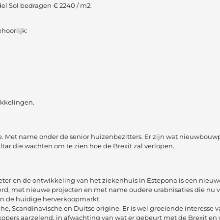
el Sol bedragen € 2240 / m2.
hoorlijk:
ikkelingen.
. Met name onder de senior huizenbezitters. Er zijn wat nieuwbouwp
altar die wachten om te zien hoe de Brexit zal verlopen.
eter en de ontwikkeling van het ziekenhuis in Estepona is een nieuw
beterd, met nieuwe projecten en met name oudere urabnisaties die n
an de huidige herverkoopmarkt.
e, Scandinavische en Duitse origine. Er is wel groeiende interesse v
s kopers aarzelend, in afwachting van wat er gebeurt met de Brexit en