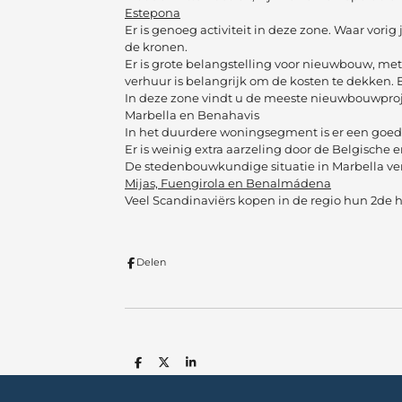
Estepona
Er is genoeg activiteit in deze zone. Waar vo
de kronen.
Er is grote belangstelling voor nieuwbouw, me
verhuur is belangrijk om de kosten te dekken. 
In deze zone vindt u de meeste nieuwbouwproj
Marbella en Benahavis
In het duurdere woningsegment is er een goede
Er is weinig extra aarzeling door de Belgische 
De stedenbouwkundige situatie in Marbella ver
Mijas, Fuengirola en Benalmádena
Veel Scandinaviërs kopen in de regio hun 2de h
Delen
D
D
S
e
e
h
l
e
a
e
l
r