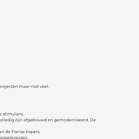
rojecten maar niet veel.
e stimulans.
u volledig zijn afgebouwd en gemoderniseerd. De
an de Franse kopers.
 wisselkoersen.