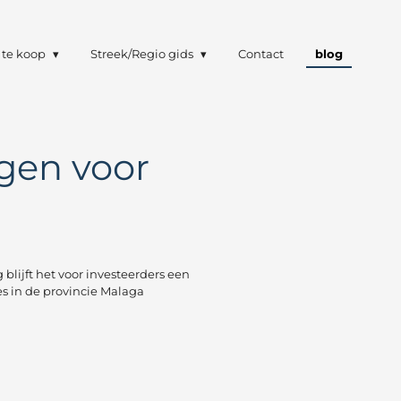
te koop
Streek/Regio gids
Contact
blog
gen voor
lijft het voor investeerders een
s in de provincie Malaga