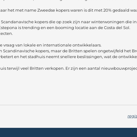
rig jaar het met name Zweedse kopers waren is dit met 20% gedaald w
t Scandanavische kopers die op zoek zijn naar winterwoningen die 
Estepona is trending en een booming locatie aan de Costa del Sol.
ecten.
 vraag van lokale en internationale ontwikkelaars.
en Scandinavische kopers, maar de Britten spelen ongetwijfeld het Br
betert en het stadhuis neemt snellere beslissingen, wat de ontwikk
uis terwijl veel Britten verkopen. Er zijn een aantal nieuwbouwproje
regi