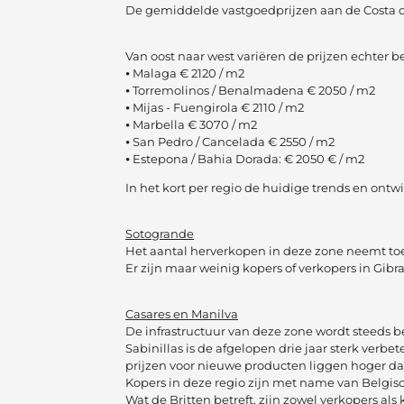
De gemiddelde vastgoedprijzen aan de Costa d
Van oost naar west variëren de prijzen echter be
⦁ Malaga € 2120 / m2
⦁ Torremolinos / Benalmadena € 2050 / m2
⦁ Mijas - Fuengirola € 2110 / m2
⦁ Marbella € 3070 / m2
⦁ San Pedro / Cancelada € 2550 / m2
⦁ Estepona / Bahia Dorada: € 2050 € / m2
In het kort per regio de huidige trends en ontw
Sotogrande
Het aantal herverkopen in deze zone neemt toe
Er zijn maar weinig kopers of verkopers in Gibr
Casares en Manilva
De infrastructuur van deze zone wordt steeds b
Sabinillas is de afgelopen drie jaar sterk ver
prijzen voor nieuwe producten liggen hoger d
Kopers in deze regio zijn met name van Belgisch
Wat de Britten betreft, zijn zowel verkopers al